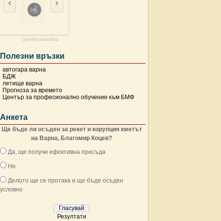
OpenWeatherMap
Полезни връзки
автогара варна
БДЖ
летище варна
Прогноза за времето
Център за професионално обучение към БМФ
Анкета
Ще бъде ли осъден за рекет и корупция кметът
на Варна, Благомир Коцев?
Да, ще получи ефективна присъда
Не
Делото ще се протака и ще бъде осъден
условно
Резултати