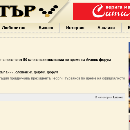
Варна
България
Иван
Портних
Facebook
ЕС
Любопитно
Бизнес
Интервю
Анализи
Борисов
Европа
САЩ
жени
Кирил
Йорданов
 с повече от 50 словенски компании по време на бизнес форум
българи
вода
омпании
,
словенски
,
фирми
,
форум
Български
егация придружава президента Георги Първанов по време на официалното
София
Гърция
бизнес
google
В категория
Бизнес
деца
Бербатов
ГЕРБ