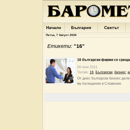
Начало
България
Светът
Петък, 7 Август 2026
Етикети:
"16"
16 български фирми се срещат
06 юни 2011
Тагове:
16
,
Български
,
бизнес
,
к
От днес българска бизнес дел
му посещение в Словения.