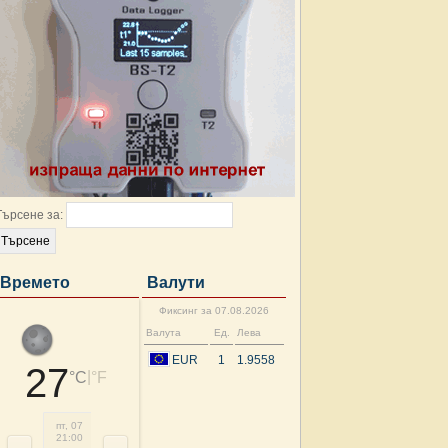
Търсене за:
Времето
Валути
Фиксинг за 07.08.2026
Валута
Ед.
Лева
EUR
1
1.9558
27
|
°C
°F
пт, 07
сб, 08
сб, 08
сб, 08
сб, 08
сб, 08
сб, 08
сб, 
21:00
00:00
03:00
06:00
09:00
12:00
15:00
18: