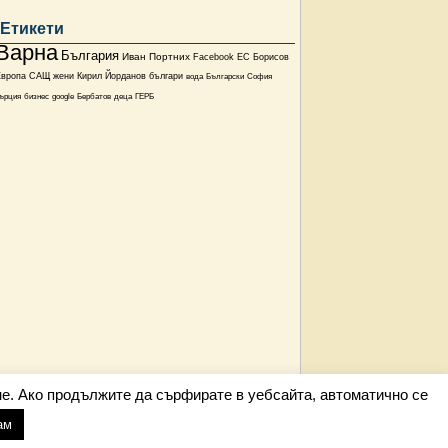
Етикети
Варна
България
Иван Портних
Facebook
ЕС
Борисов
Европа
САЩ
жени
Кирил Йорданов
българи
вода
Български
София
ърция
бизнес
google
Бербатов
деца
ГЕРБ
е. Ако продължите да сърфирате в уебсайта, автоматично се
ам