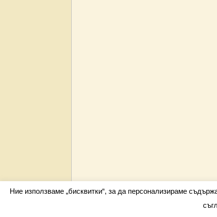
Ние използваме „бисквитки“, за да персонализираме съдърж
съг
Всички права запазени barometar.net © 2026 i