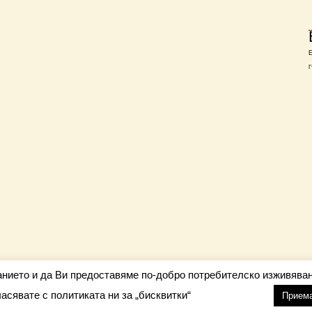
Г
анието и да Ви предоставяме по-добро потребителско изживяван
ласявате с политиката ни за „бисквитки“
настройки
nfo@barometar.net
Прием
За нас
| Приятели: