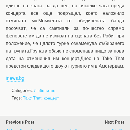
вдигне на крака, за да пее, но няколко часа преди
концерта все още повръщал, което наложило
отмяната му.Момчетата от обединената банда
посочват, че са сметнали за по-честно спрямо
феновете им да не излизат на сцената без Роби, при
положение, че цялото турне ознаменува събирането
на групата.Групата обаче не споменава нищо за нова
дата на отменения им концерт.Днес на Take That
предстои следващото шоу от турнето им в Амстердам.
inews.bg
Categories:
Любопитно
Tags:
Take That
,
концерт
Previous Post
Next Post