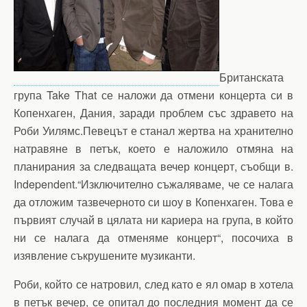
Британската
група Take That се наложи да отмени концерта си в
Копенхаген, Дания, заради проблем със здравето на
Роби Уилямс.Певецът е станал жертва на хранително
натравяне в петък, което е наложило отмяна на
планирания за следващата вечер концерт, съобщи в.
Independent.“Изключително съжаляваме, че се налага
да отложим тазвечерното си шоу в Копенхаген. Това е
първият случай в цялата ни кариера на група, в който
ни се налага да отменяме концерт“, посочиха в
изявление съкрушените музиканти.
Роби, който се натровил, след като е ял омар в хотела
в петък вечер, се опитал до последния момент да се