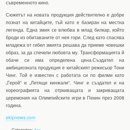
съвременното кино.
Сюжетът на новата продукция действително е добре
познат на китайците, тъй като е базиран на местна
легенда. Една змия се влюбва в млад билкар, който
броди из обитаваните от нея гори. След като спасява
младежа от гибел змията решава да приеме човешки
образ, за да спечели любовта му. Трансформацията й
обаче си има определена цена.Създател на
амбициозната продукция е китайският режисьор Тони
Чинг. Той е известен с работата си по филми като
„Герой” и „Летящи кинжали”. Чинг е създател и на
хореографията на отркиващата и закриващата
церемония на Олимпийските игри в Пекин през 2008
година.
ekipnews.com
Categories:
Арт