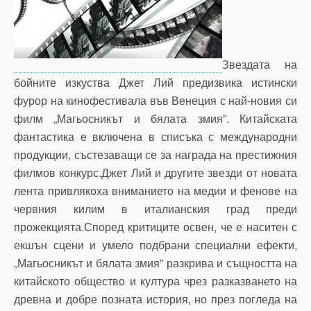
Звездата на
бойните изкуства Джет Лий предизвика истински
фурор на кинофестивала във Венеция с най-новия си
филм „Магьосникът и бялата змия”. Китайската
фантастика е включена в списъка с международни
продукции, състезаващи се за награда на престижния
филмов конкурс.Джет Лий и другите звезди от новата
лента привлякоха вниманието на медии и фенове на
червния килим в италианския град преди
прожекцията.Според критиците освен, че е наситен с
екшън сцени и умело подбрани специални ефекти,
„Магьосникът и бялата змия” разкрива и същността на
китайското общество и култура чрез разказването на
древна и добре позната история, но през погледа на