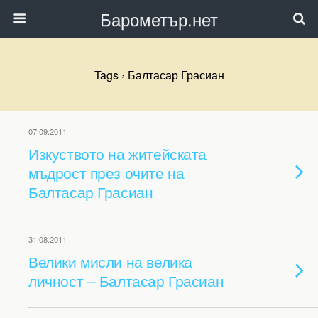
Барометър.нет
Tags › Балтасар Грасиан
07.09.2011
Изкуството на житейската
мъдрост през очите на
Балтасар Грасиан
31.08.2011
Велики мисли на велика
личност – Балтасар Грасиан