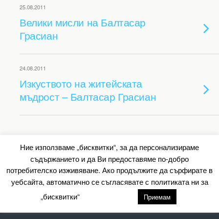
25.08.2011
Велики мисли на Балтасар
Грасиан
24.08.2011
Изкуството на житейската
мъдрост – Балтасар Грасиан
Back to top
Ние използваме „бисквитки“, за да персонализираме
съдържанието и да Ви предоставяме по-добро
Mobile
Desktop
потребителско изживяване. Ако продължите да сърфирате в
уебсайта, автоматично се съгласявате с политиката ни за
All content Copyright Барометър.нет
„бисквитки“
настройки
Приемам