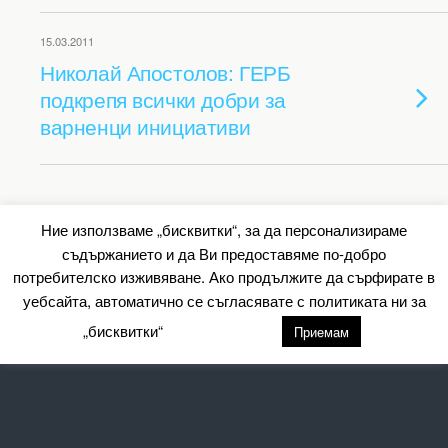
15.03.2011
Николай Апостолов: ГЕРБ
подкрепя всички добри за
варненци инициативи
Back to top
Ние използваме „бисквитки“, за да персонализираме
съдържанието и да Ви предоставяме по-добро
Mobile
Desktop
потребителско изживяване. Ако продължите да сърфирате в
уебсайта, автоматично се съгласявате с политиката ни за
All content Copyright Барометър.нет
„бисквитки“
настройки
Приемам