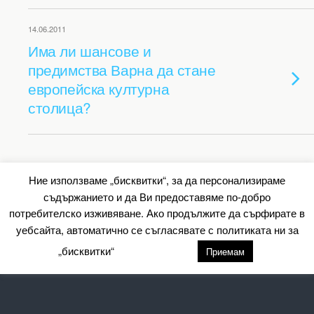
14.06.2011
Има ли шансове и
предимства Варна да стане
европейска културна
столица?
Back to top
Ние използваме „бисквитки“, за да персонализираме
съдържанието и да Ви предоставяме по-добро
Mobile
Desktop
потребителско изживяване. Ако продължите да сърфирате в
уебсайта, автоматично се съгласявате с политиката ни за
All content Copyright Барометър.нет
„бисквитки“
настройки
Приемам