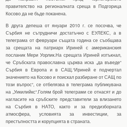
правителство на регионалната среща в Подгорица
Косово да не бъде поканена.
В друга депеша от януари 2010 г. се посочва, че
Сърбия не сътрудничи достатъчно с ЕУЛЕКС, а в
телеграма от февруари същата година се съобщава
за срещата на патриарх Ириней с американския
посланик Мери Уорлик.На срещата Ириней изтъкнал,
че Сръбската православна църква иска „да въведе“
Сърбия в Европа и в САЩ.“Ириней е подчертал
значението на Косово и поискал разбиране от САЩ по
този въпрос“, се отбелязва в телеграма публикувана
на „Уикилийкс“.Голям брой телеграми се отнасят и до
нагласите на сръбските представители за влизането
на Сърбия в НАТО, както и за предизборната
атмосфера, условията за инвестиции, за
престъпността и корупцията в страната.