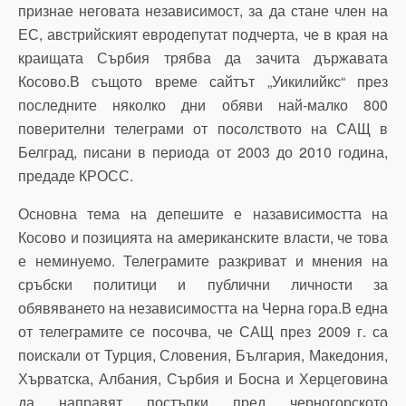
признае неговата независимост, за да стане член на
ЕС, австрийският евродепутат подчерта, че в края на
краищата Сърбия трябва да зачита държавата
Косово.В същото време сайтът „Уикилийкс“ през
последните няколко дни обяви най-малко 800
поверителни телеграми от посолството на САЩ в
Белград, писани в периода от 2003 до 2010 година,
предаде КРОСС.
Основна тема на депешите е назависимостта на
Косово и позицията на американските власти, че това
е неминуемо. Телеграмите разкриват и мнения на
сръбски политици и публични личности за
обявяването на независимостта на Черна гора.В една
от телеграмите се посочва, че САЩ през 2009 г. са
поискали от Турция, Словения, България, Македония,
Хърватска, Албания, Сърбия и Босна и Херцеговина
да направят постъпки пред черногорското