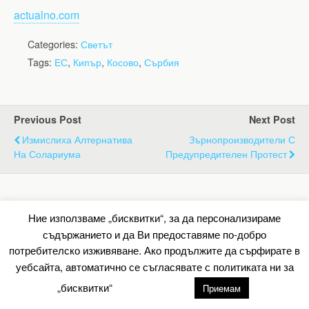
actualno.com
Categories:
Светът
Tags:
ЕС
,
Кипър
,
Косово
,
Сърбия
Previous Post
Next Post
Измислиха Алтернатива
Зърнопроизводители С
На Солариума
Предупредителен Протест
Back to top
Ние използваме „бисквитки“, за да персонализираме
съдържанието и да Ви предоставяме по-добро
Mobile
Desktop
потребителско изживяване. Ако продължите да сърфирате в
уебсайта, автоматично се съгласявате с политиката ни за
All content Copyright Барометър.нет
„бисквитки“
настройки
Приемам