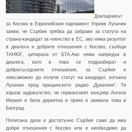
Докладчикът
за Косово в Европейския парламент Улрике Луначек
заяви, че Сърбия трябва да забрави за статута на
страна-кандидат за членство в ЕС, ако няма резултат
в диалога и добрите отношения с Косово, съобщи
ТАНЮГ, цитирана от БТА.Ако няма напредък в
диалога, като в това се подразбират и
добросъседските отношения, за Сърбия е
невъзможно да получи статут на кандидат, изтъкна
Луначек пред прищинското радио „Дукагини“. Тя
изрази задоволство, че германският канцлер Ангела
Меркел е била директна и пряко е заявила това в
Белград.
Попитана дали е достатъчно Сърбия само да има
добри отношения с Косово или е необходимо да