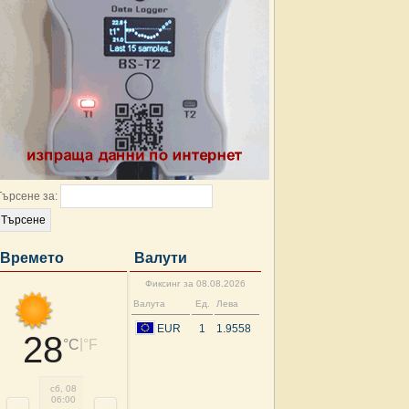
Търсене за:
Времето
Валути
Фиксинг за 08.08.2026
Валута
Ед.
Лева
EUR
1
1.9558
28
|
°C
°F
сб, 08
сб, 08
сб, 08
сб, 08
сб, 08
сб, 08
нд, 09
нд, 
06:00
09:00
12:00
15:00
18:00
21:00
00:00
03: