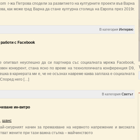
.com г-жа Петрова сподели за развитието на културните проекти във Варна
ова, как може град Варна да стане културна столица на Европа през 2019г.
В категория
Интервю
 работи с Facebook
 е опитвал неуспешно да си партнира със социалната мрежа Facebook,
овен конкурент, стана ясно по време на технологичната конференция D9,
решка в кариерата ми е, че не осъзнах навреме каква заплаха е социалната
Според него […]
В категория
Светът
чеване ин-витро
а
,
шанс
най-сигурният начин за премахване на нервното напрежение и високата
стват жените при тази важна стъпка – майчинството