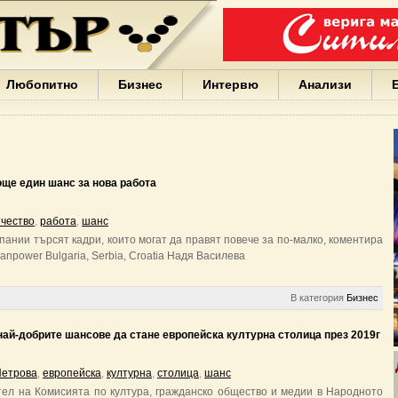
Варна
България
Иван
Портних
Facebook
ЕС
Любопитно
Бизнес
Интервю
Анализи
Борисов
Европа
САЩ
жени
Кирил
Йорданов
още един шанс за нова работа
българи
вода
чество
,
работа
,
шанс
Български
ании търсят кадри, които могат да правят повече за по-малко, коментира
София
npower Bulgaria, Serbia, Croatia Надя Василева
Гърция
бизнес
google
В категория
Бизнес
деца
Бербатов
ай-добрите шансове да стане европейска културна столица през 2019г
ГЕРБ
Петрова
,
европейска
,
културна
,
столица
,
шанс
ел на Комисията по култура, гражданско общество и медии в Народното