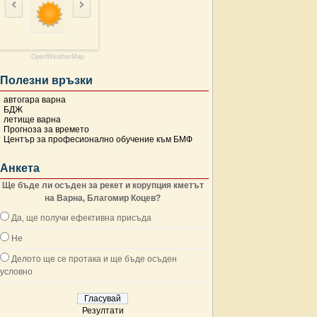
OpenWeatherMap
Полезни връзки
автогара варна
БДЖ
летище варна
Прогноза за времето
Център за професионално обучение към БМФ
Анкета
Ще бъде ли осъден за рекет и корупция кметът
на Варна, Благомир Коцев?
Да, ще получи ефективна присъда
Не
Делото ще се протака и ще бъде осъден
условно
Резултати