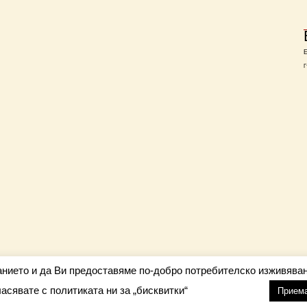
Г
анието и да Ви предоставяме по-добро потребителско изживяван
ласявате с политиката ни за „бисквитки“
настройки
nfo@barometar.net
Прием
За нас
| Приятели: