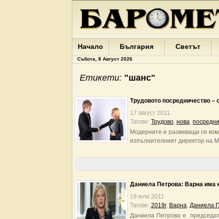
Начало
България
Светът
Събота, 8 Август 2026
Етикети:
"шанс"
Трудовото посредничество – 
17 август 2011
Тагове:
Трудово
,
нова
,
посредни
Модерните и развиващи се комп
изпълнителният директор на Ma
Даниела Петрова: Варна има н
19 юли 2011
Тагове:
2019г
,
Варна
,
Даниела 
Даниела Петрова е председат