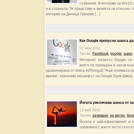
събрание. В интервю за briz15
и в страната. Тя представи и визията си относно т
интервю на Деница Герчева […]
Как Google пропусна шанса да
01 юни 2011
Тагове:
Facebook
,
google
,
шанс
Интернет гигантът Google се
която се превърна в негов осн
организирана от блога AllThingsD.“Най-голямата г
мрежа“, признава ексшефът на Google Ерик Шмид. 
Йогата увеличава шанса от за
12 май 2011
Тагове:
зачеване
,
ин витро
,
йог
Йогата е най-ефективният и 
тревожност, които често съпът