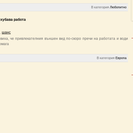
В категория
Любопитно
 хубава работа
,
шанс
виха, че привлекателния външен вид по-скоро пречи на работата и води
омага
В категория
Европа