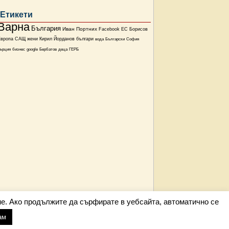
Етикети
Варна
България
Иван Портних
Facebook
ЕС
Борисов
Европа
САЩ
жени
Кирил Йорданов
българи
вода
Български
София
ърция
бизнес
google
Бербатов
деца
ГЕРБ
е. Ако продължите да сърфирате в уебсайта, автоматично се
ам