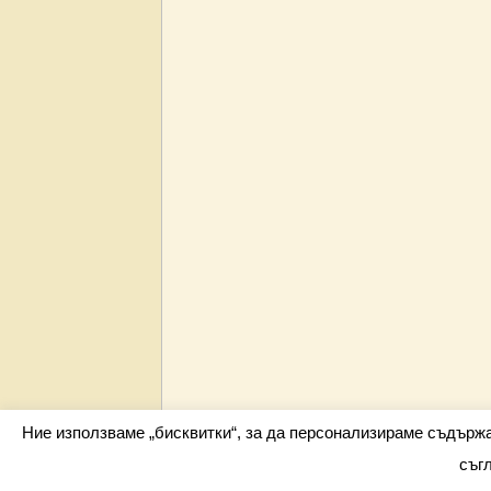
Ние използваме „бисквитки“, за да персонализираме съдърж
съг
Всички права запазени barometar.net © 2026 i