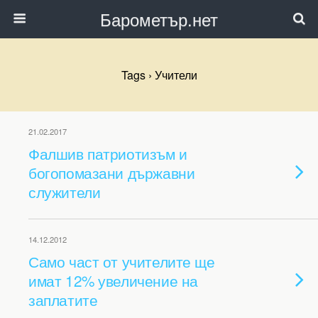
Барометър.нет
Tags › Учители
21.02.2017
Фалшив патриотизъм и
богопомазани държавни
служители
14.12.2012
Само част от учителите ще
имат 12% увеличение на
заплатите